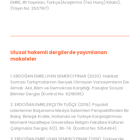
EMRE, IRI Yayınları, Türkçe(Araştırma (Tez Hariç) Kitabı),
(Yayın No: 2537197)
Ulusal hakemli dergilerde yayımlanan
makaleler
1. ERDOĞAN EMRE,UYAN SEMERCİ PINAR (2020). Hakikat
Sonrası Tartışmalarının Gerçek Olmayan Varsayımlarını Ele
Almak: Akıl, Bilim ve Demokrasi Karşıtlığı. Pasajlar Sosyal
Bilimler Dergisi (Kontrol No: 6218095)
2. ERDOĞAN EMRE,ERÇETİN TUĞÇE (2019). Popülist
Liderlerinin Başarısına Medya Sistemleri Perspektifinden Bir
Bakış: Birleşik Krallık, Hollanda ve Türkiye Karşılaştırması.
Moment Hacettepe Üniversitesi İletişim Fakültesi Kültürel
Çalışmalar Dergisi, 6(1), 38-74. (Kontrol No: 5154464)
3. ERDOĞAN EMRE,UYAN SEMERCİ PINAR (2019). Türkiye’de