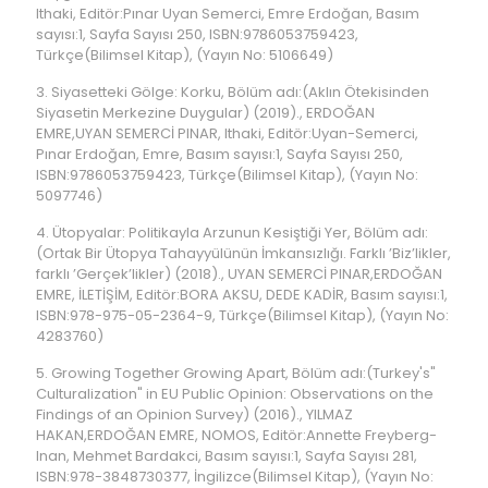
Ithaki, Editör:Pınar Uyan Semerci, Emre Erdoğan, Basım
sayısı:1, Sayfa Sayısı 250, ISBN:9786053759423,
Türkçe(Bilimsel Kitap), (Yayın No: 5106649)
3. Siyasetteki Gölge: Korku, Bölüm adı:(Aklın Ötekisinden
Siyasetin Merkezine Duygular) (2019)., ERDOĞAN
EMRE,UYAN SEMERCİ PINAR, Ithaki, Editör:Uyan-Semerci,
Pınar Erdoğan, Emre, Basım sayısı:1, Sayfa Sayısı 250,
ISBN:9786053759423, Türkçe(Bilimsel Kitap), (Yayın No:
5097746)
4. Ütopyalar: Politikayla Arzunun Kesiştiği Yer, Bölüm adı:
(Ortak Bir Ütopya Tahayyülünün İmkansızlığı. Farklı ’Biz’likler,
farklı ’Gerçek’likler) (2018)., UYAN SEMERCİ PINAR,ERDOĞAN
EMRE, İLETİŞİM, Editör:BORA AKSU, DEDE KADİR, Basım sayısı:1,
ISBN:978-975-05-2364-9, Türkçe(Bilimsel Kitap), (Yayın No:
4283760)
5. Growing Together Growing Apart, Bölüm adı:(Turkey's"
Culturalization" in EU Public Opinion: Observations on the
Findings of an Opinion Survey) (2016)., YILMAZ
HAKAN,ERDOĞAN EMRE, NOMOS, Editör:Annette Freyberg-
Inan, Mehmet Bardakci, Basım sayısı:1, Sayfa Sayısı 281,
ISBN:978-3848730377, İngilizce(Bilimsel Kitap), (Yayın No: