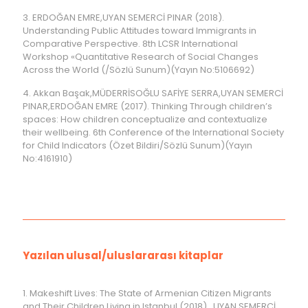
3. ERDOĞAN EMRE,UYAN SEMERCİ PINAR (2018).
Understanding Public Attitudes toward Immigrants in
Comparative Perspective. 8th LCSR International
Workshop «Quantitative Research of Social Changes
Across the World (/Sözlü Sunum)(Yayın No:5106692)
4. Akkan Başak,MÜDERRİSOĞLU SAFİYE SERRA,UYAN SEMERCİ
PINAR,ERDOĞAN EMRE (2017). Thinking Through children’s
spaces: How children conceptualize and contextualize
their wellbeing. 6th Conference of the International Society
for Child Indicators (Özet Bildiri/Sözlü Sunum)(Yayın
No:4161910)
Yazılan ulusal/uluslararası kitaplar
1. Makeshift Lives: The State of Armenian Citizen Migrants
and Their Children Living in Istanbul (2018)., UYAN SEMERCİ