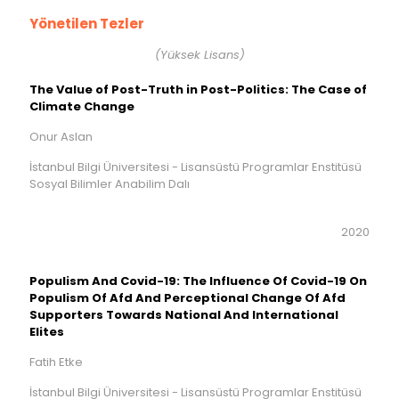
Yönetilen Tezler
(Yüksek Lisans)
The Value of Post-Truth in Post-Politics: The Case of
Climate Change
Onur Aslan
İstanbul Bilgi Üniversitesi - Lisansüstü Programlar Enstitüsü
Sosyal Bilimler Anabilim Dalı
2020
Populism And Covid-19: The Influence Of Covid-19 On
Populism Of Afd And Perceptional Change Of Afd
Supporters Towards National And International
Elites
Fatih Etke
İstanbul Bilgi Üniversitesi - Lisansüstü Programlar Enstitüsü