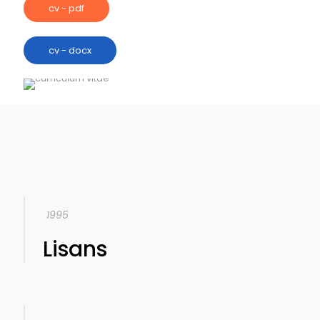
cv - pdf
cv - docx
1995
Lisans