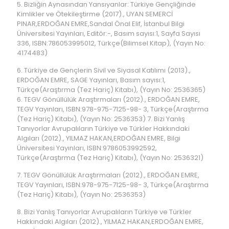
5. Bizliğin Aynasından Yansıyanlar: Türkiye Gençliğinde
Kimlikler ve Ötekileştirme (2017)., UYAN SEMERCİ
PINAR,ERDOĞAN EMRE,Sandal Önal Elif, İstanbul Bilgi
Üniversitesi Yayınları, Editör:-, Basım sayısı:1, Sayfa Sayısı
336, ISBN:786053995012, Türkçe(Bilimsel Kitap), (Yayın No:
4174483)
6. Türkiye de Gençlerin Sivil ve Siyasal Katılımı (2013).,
ERDOĞAN EMRE, SAGE Yayınları, Basım sayısı:1,
Türkçe(Araştırma (Tez Hariç) Kitabı), (Yayın No: 2536365)
6. TEGV Gönüllülük Araştırmaları (2012)., ERDOĞAN EMRE,
TEGV Yayınları, ISBN:978-975-7125-98- 3, Türkçe(Araştırma
(Tez Hariç) Kitabı), (Yayın No: 2536353) 7. Bizi Yanlış
Tanıyorlar Avrupalıların Türkiye ve Türkler Hakkındaki
Algıları (2012)., YILMAZ HAKAN,ERDOĞAN EMRE, Bilgi
Üniversitesi Yayınları, ISBN:9786053992592,
Türkçe(Araştırma (Tez Hariç) Kitabı), (Yayın No: 2536321)
7. TEGV Gönüllülük Araştırmaları (2012)., ERDOĞAN EMRE,
TEGV Yayınları, ISBN:978-975-7125-98- 3, Türkçe(Araştırma
(Tez Hariç) Kitabı), (Yayın No: 2536353)
8. Bizi Yanlış Tanıyorlar Avrupalıların Türkiye ve Türkler
Hakkındaki Algıları (2012)., YILMAZ HAKAN,ERDOĞAN EMRE,