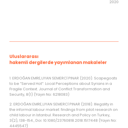
2020
Uluslararası
hakemli dergilerde yayımlanan makaleler
1. ERDOĞAN EMRE,UYAN SEMERCİ PINAR (2020). Scapegoats
to be ”Served Hot”: Local Perceptions about Syrians in a
Fragile Context. Journal of Conflict Transformation and
Security, 8(1) (Yayın No: 6218083)
2. ERDOĞAN EMRE,UYAN SEMERCİ PINAR (2018). Illegality in
the informal labour market: findings from pilot research on
child labour in Istanbul. Research and Policy on Turkey,
3(2), 138-154., Doi: 10.1080/23760818.2018.1517448 (Yayın No:
4445547)