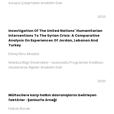
Avrupa Çalışmaları Anabilim Dalı
2020
Investigation Of The United Nations' Humanitarian
Interventions To The Syrian Crisis: A Comparative
Analysis On Experiences Of Jordan, Lebanon And
Turkey
Erbaş Ebru Akaytar
İstanbul Bilgi Üniversitesi - Lisansüstü Programlar Enstitüsü
Uluslararası İlişkiler Anabilim Dalı
2020
Mültecilere karşı halkın davranışlarını belirleyen
faktörler : Şanlıurfa örneği
Hakan Bucak