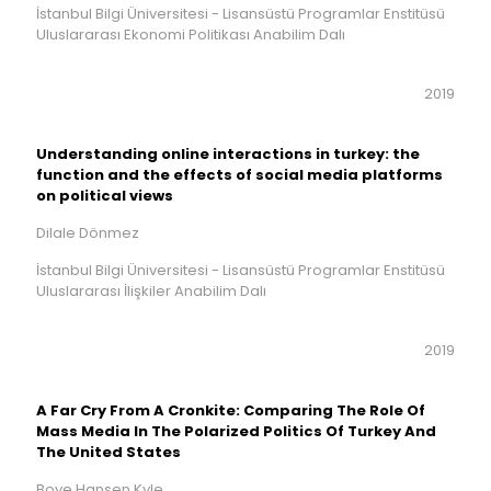
İstanbul Bilgi Üniversitesi - Lisansüstü Programlar Enstitüsü
Uluslararası Ekonomi Politikası Anabilim Dalı
2019
Understanding online interactions in turkey: the
function and the effects of social media platforms
on political views
Dilale Dönmez
İstanbul Bilgi Üniversitesi - Lisansüstü Programlar Enstitüsü
Uluslararası İlişkiler Anabilim Dalı
2019
A Far Cry From A Cronkite: Comparing The Role Of
Mass Media In The Polarized Politics Of Turkey And
The United States
Boye Hansen Kyle