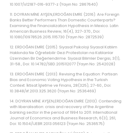
10.1007/s12187-016-9377-z (Yayın No: 2867640)
11. DOYRAN MİNE AYŞEN,ERDOĞAN EMRE (2016). Are Foreign
Banks Better Performers Than Domestic Counterparts?
Examining the Financialization Hypothesis in Mexico. Latin
American Business Review, 16(4), 327-370., Doi:
10.1080/10978526.2015.1115730 (Yayın No: 2872539)
12. ERDOĞAN EMRE (2015). Siyasal Psikoloji Siyasal Katılım
Hakkında Ne Öğretebilir Gezi Protestoları na Katılanlar
Üzerinden Bir Değerlendirme. Siyasal Bilimler Dergisi, 3(1),
31-58., Doi: 10.14782/SBD.2015112077 (Yayın No: 2542028)
13. ERDOĞAN EMRE (2013). Revising the Equation: Partisan
Bias and Economic Voting Hypothesis in the Turkish
Context. İktisat İşletme ve Finans, 28(325), 27-60., Doi:
10.3848/iif.2013.325.3620 (Yayın No: 2536469)
14. DOYRAN MİNE AYŞEN,ERDOĞAN EMRE (2013). Contending
with liberalisation: crisis and recovery of the Argentine
banking sector in the period of 1994 to 2011. International
Journal of Economics and Business Research, 6(3), 261,
Doi: 10.1504/IJEBR.2013.056123 (Yayın No: 2536575)