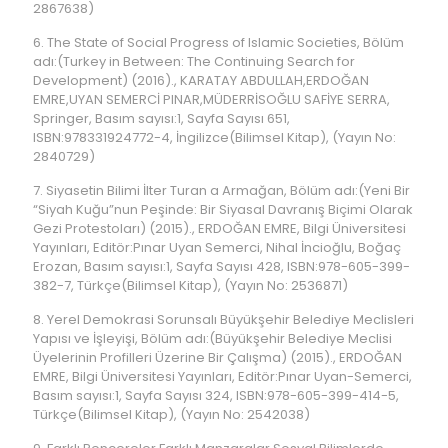
2867638)
6. The State of Social Progress of Islamic Societies, Bölüm
adı:(Turkey in Between: The Continuing Search for
Development) (2016)., KARATAY ABDULLAH,ERDOĞAN
EMRE,UYAN SEMERCİ PINAR,MÜDERRİSOĞLU SAFİYE SERRA,
Springer, Basım sayısı:1, Sayfa Sayısı 651,
ISBN:978331924772-4, İngilizce(Bilimsel Kitap), (Yayın No:
2840729)
7. Siyasetin Bilimi İlter Turan a Armağan, Bölüm adı:(Yeni Bir
“Siyah Kuğu”nun Peşinde: Bir Siyasal Davranış Biçimi Olarak
Gezi Protestoları) (2015)., ERDOĞAN EMRE, Bilgi Üniversitesi
Yayınları, Editör:Pınar Uyan Semerci, Nihal İncioğlu, Boğaç
Erozan, Basım sayısı:1, Sayfa Sayısı 428, ISBN:978-605-399-
382-7, Türkçe(Bilimsel Kitap), (Yayın No: 2536871)
8. Yerel Demokrasi Sorunsalı Büyükşehir Belediye Meclisleri
Yapısı ve İşleyişi, Bölüm adı:(Büyükşehir Belediye Meclisi
Üyelerinin Profilleri Üzerine Bir Çalışma) (2015)., ERDOĞAN
EMRE, Bilgi Üniversitesi Yayınları, Editör:Pınar Uyan-Semerci,
Basım sayısı:1, Sayfa Sayısı 324, ISBN:978-605-399-414-5,
Türkçe(Bilimsel Kitap), (Yayın No: 2542038)