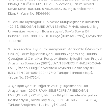
PINAR,ERDOĞAN EMRE, HDV Publications, Basım sayısı:1,
Sayfa Sayısı 150, ISBN:9786058165779, İngilizce(Bilimsel
Kitap), (Yayın No: 5106666)
2. Fanusta Diyaloglar: Türkiye’de Kutuplaşmanın Boyutları
(2018)., ERDOĞAN EMRE,UYAN SEMERCİ PINAR, İstanbul Bilgi
Üniversitesi yayınları, Basım sayısı:1, Sayfa Sayısı 161,
ISBN:978-605-399- 521-0, Türkçe(Bilimsel Kitap), (Yayın No:
4283751)
3. Ben Kendim Büyüdüm Demiyorum-Adana’da (Mevsimlik
Gezici) Tarım İşçilerinin Çocuklarının Yaşam Koşullarının
Çocuğun İyi Olma Hali Perspektifinden İyileştirilmesi Projesi
Araştırma Sonuçları (2017)., UYAN SEMERCİ PINAR,ERDOĞAN
EMRE, İstanbul Bilgi Üniversitesi Yayınları, Basım sayısı:1,
ISBN:ISBN 978-605-399-477-0, Türkçe(Bilimsel Kitap),
(Yayın No: 3647524)
4. Çalışan Çocuk: Bağcılar ve Küçükçekmece Pilot
Araştırması (2017)., UYAN SEMERCİ PINAR,ERDOĞAN
EMRE,DURMUŞ GÖZDE, İstanbul Bilgi Üniversitesi Yayınları,
Basım sayısı:1, Sayfa Sayısı 77, ISBN:978-605-399-495-4,
Türkçe(Araştırma (Tez Hariç) Kitabı)