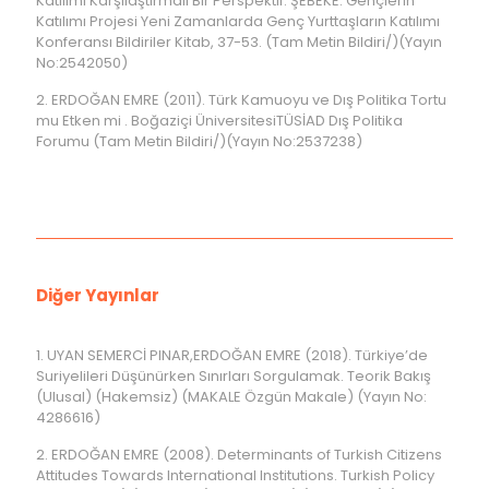
Katılımı Karşılaştırmalı Bir Perspektif. ŞEBEKE: Gençlerin
Katılımı Projesi Yeni Zamanlarda Genç Yurttaşların Katılımı
Konferansı Bildiriler Kitab, 37-53. (Tam Metin Bildiri/)(Yayın
No:2542050)
2. ERDOĞAN EMRE (2011). Türk Kamuoyu ve Dış Politika Tortu
mu Etken mi . Boğaziçi ÜniversitesiTÜSİAD Dış Politika
Forumu (Tam Metin Bildiri/)(Yayın No:2537238)
Diğer Yayınlar
1. UYAN SEMERCİ PINAR,ERDOĞAN EMRE (2018). Türkiye’de
Suriyelileri Düşünürken Sınırları Sorgulamak. Teorik Bakış
(Ulusal) (Hakemsiz) (MAKALE Özgün Makale) (Yayın No:
4286616)
2. ERDOĞAN EMRE (2008). Determinants of Turkish Citizens
Attitudes Towards International Institutions. Turkish Policy