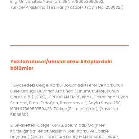
Bilgi Üniversitesi Yayınları, ISBN:9786053992592,
Türkçe(Araştırma (Tez Hariç) Kitabı), (Yayın No: 2536321)
Yazılan ulusal/uluslararası kitaplardaki
bölümler
1. Siyasetteki Gölge: Korku, Bölüm adı:(Terör ve Korkunun
Elele Ördüğü Duvarlar Arasında Günümüz Sisofusunun
Çaresizliği) (2019)., ERDOĞAN EMRE, Ithaki, Editör:Pınar Uyan
Semerci, Emre Erdoğan, Basım sayısı:1, Sayfa Sayısı 250,
ISBN:9786053759423, Türkçe(Bilimsel Kitap), (Yayın No:
5106660)
2. Siyasetteki Gölge: Korku, Bölüm adı:(Göçmen
Karşıtlığında Tehdit Algısının Rolü: Korku ve Endişe
Duygusu) (2019)., ERDOĞAN EMRE,UYAN SEMERCİ PINAR,