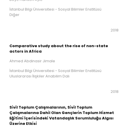
İstanbul Bilgi Üniversitesi - Sosyal Bilimler Enstitüsü
Diğer
2018
Comparative study about the rise of non-state
actors in Africa
Ahmed Abdinasir Jimale
İstanbul Bilgi Üniversitesi - Sosyal Bilimler Enstitüsü
Uluslararası İlişkiler Anabilim Dalı
2018
Si̇vi̇l Toplum Çalışmalarının, Si̇vi̇l Toplum
Çalışmalarına Dahi̇l Olan Gençleri̇n Toplum Hi̇zmet
Eği̇ti̇mi̇ İçeri̇si̇ndeki̇ Vatandaşlık Sorumluluğu Algısı
Üzeri̇ne Etki̇si̇