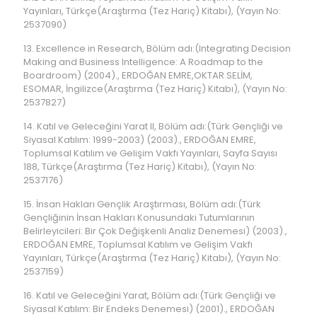
Yayınları, Türkçe(Araştırma (Tez Hariç) Kitabı), (Yayın No:
2537090)
13. Excellence in Research, Bölüm adı:(Integrating Decision
Making and Business Intelligence: A Roadmap to the
Boardroom) (2004)., ERDOĞAN EMRE,OKTAR SELİM,
ESOMAR, İngilizce(Araştırma (Tez Hariç) Kitabı), (Yayın No:
2537827)
14. Katıl ve Geleceğini Yarat II, Bölüm adı:(Türk Gençliği ve
Siyasal Katılım: 1999-2003) (2003)., ERDOĞAN EMRE,
Toplumsal Katılım ve Gelişim Vakfı Yayınları, Sayfa Sayısı
188, Türkçe(Araştırma (Tez Hariç) Kitabı), (Yayın No:
2537176)
15. İnsan Hakları Gençlik Araştırması, Bölüm adı:(Türk
Gençliğinin İnsan Hakları Konusundaki Tutumlarının
Belirleyicileri: Bir Çok Değişkenli Analiz Denemesi) (2003).,
ERDOĞAN EMRE, Toplumsal Katılım ve Gelişim Vakfı
Yayınları, Türkçe(Araştırma (Tez Hariç) Kitabı), (Yayın No:
2537159)
16. Katıl ve Geleceğini Yarat, Bölüm adı:(Türk Gençliği ve
Siyasal Katılım: Bir Endeks Denemesi) (2001)., ERDOĞAN