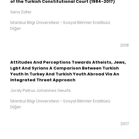
of the Turkish Constitutional Court (1984-2017)
Sera Zafer
İstanbul Bilgi Üniversitesi - Sosyal Bilimler Enstitüsü
Diğer
2018
Attitudes And Perceptions Towards Atheists, Jews,
Lgbt And Syrians A Comparison Between Turkish
Youth In Turkey And Turkish Youth Abroad Via An
Integrated Threat Approach
Jordy Petrus Johannes Geurts
İstanbul Bilgi Üniversitesi - Sosyal Bilimler Enstitüsü
Diğer
2017