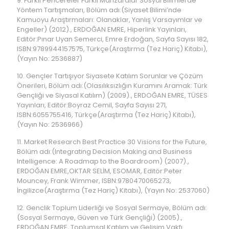
9. Farklı Pencereler Farklı Manzaralar Sosyal Bilimlerde
Yöntem Tartışmaları, Bölüm adı:(Siyaset Bilimi’nde
Kamuoyu Araştırmaları: Olanaklar, Yanlış Varsayımlar ve
Engeller) (2012)., ERDOĞAN EMRE, Hiperlink Yayınları,
Editör:Pınar Uyan Semerci, Emre Erdoğan, Sayfa Sayısı 182,
ISBN:9789944157575, Türkçe(Araştırma (Tez Hariç) Kitabı),
(Yayın No: 2536887)
10. Gençler Tartışıyor Siyasete Katılım Sorunlar ve Çözüm
Önerileri, Bölüm adı:(Olasılıksızlığın Kuramını Aramak: Türk
Gençliği ve Siyasal Katılım) (2009)., ERDOĞAN EMRE, TÜSES
Yayınları, Editör:Boyraz Cemil, Sayfa Sayısı 271,
ISBN:6055755416, Türkçe(Araştırma (Tez Hariç) Kitabı),
(Yayın No: 2536966)
11. Market Research Best Practice 30 Visions for the Future,
Bölüm adı:(Integrating Decision Making and Business
Intelligence: A Roadmap to the Boardroom) (2007).,
ERDOĞAN EMRE,OKTAR SELİM, ESOMAR, Editör:Peter
Mouncey, Frank Wimmer, ISBN:9780470065273,
İngilizce(Araştırma (Tez Hariç) Kitabı), (Yayın No: 2537060)
12. Genclik Toplum Liderliği ve Sosyal Sermaye, Bölüm adı:
(Sosyal Sermaye, Güven ve Türk Gençliği) (2005).,
ERDOĞAN EMRE, Toplumsal Katılım ve Gelişim Vakfı