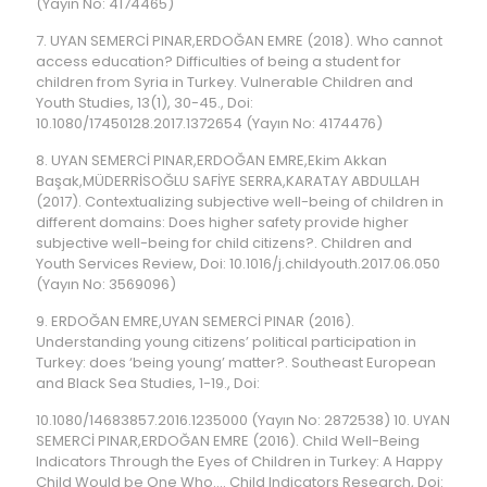
(Yayın No: 4174465)
7. UYAN SEMERCİ PINAR,ERDOĞAN EMRE (2018). Who cannot
access education? Difficulties of being a student for
children from Syria in Turkey. Vulnerable Children and
Youth Studies, 13(1), 30-45., Doi:
10.1080/17450128.2017.1372654 (Yayın No: 4174476)
8. UYAN SEMERCİ PINAR,ERDOĞAN EMRE,Ekim Akkan
Başak,MÜDERRİSOĞLU SAFİYE SERRA,KARATAY ABDULLAH
(2017). Contextualizing subjective well-being of children in
different domains: Does higher safety provide higher
subjective well-being for child citizens?. Children and
Youth Services Review, Doi: 10.1016/j.childyouth.2017.06.050
(Yayın No: 3569096)
9. ERDOĞAN EMRE,UYAN SEMERCİ PINAR (2016).
Understanding young citizens’ political participation in
Turkey: does ‘being young’ matter?. Southeast European
and Black Sea Studies, 1-19., Doi:
10.1080/14683857.2016.1235000 (Yayın No: 2872538) 10. UYAN
SEMERCİ PINAR,ERDOĞAN EMRE (2016). Child Well-Being
Indicators Through the Eyes of Children in Turkey: A Happy
Child Would be One Who…. Child Indicators Research, Doi: