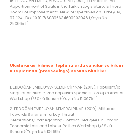
15. ERDOĞAN EMRE,ÇARKOĞLU ALİ (1998). Fairness in the
Apportionment of Seats in the Turkish Legislature: Is There
Room For Improvement?. New Perspectives on Turkey, 19,
97-124., Doi: 10.1017/S0896634600003046 (Yayın No:
2536659)
Uluslararası bilimsel toplantılarda sunulan ve bildiri
kitaplarında (proceedings) basılan bildiriler
1. ERDOĞAN EMRE,UYAN SEMERCİ PINAR (2018). Populism/s:
Singular or Plural?. 2nd Populism Specialist Group’s Annual
Workshop (/Sözlü Sunum)(Yayın No:5106764)
2. ERDOĞAN EMRE,UYAN SEMERCİ PINAR (2019). Attitudes
Towards Syrians in Turkey: Threat
Perceptions,Scapegoating Contact. Refugees in Jordan:
Economic Loss and Labour Politics Workshop (/Sözlü
Sunum)(Yayın No:5106695)