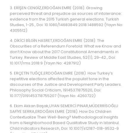
3. ERİŞEN CENGİZ,ERDOĞAN EMRE (2018). Growing
perceived threat and prejudice as sources of intolerance:
evidence from the 2015 Turkish general elections. Turkish
Studies, 1-25., Doi: 10.1080/14683849.2018.1488592 (Yayın No:
4305512)
4. DİKİCİ BİLGİN HASRET,ERDOĞAN EMRE (2018). The
Obscurities of a Referendum Foretold: What we Know and
don’t Know about the 2017 Constitutional Amendments in
Turkey. Review of Middle East Studies, 52(1), 29-42., Doi:
10.1017/rms.2018.9 (Yayın No: 4287912)
5. ERÇETİN TUĞÇE,ERDOĞAN EMRE (2018). How Turkey’s
repetitive elections affected the populist tone in the
discourses of the Justice and Development Party Leaders.
Philosophy Social Criticism, 19145371875520, Doi:
10.1177/0191453718755207 (Yayın No: 4260722)
6. Ekim Akkan Başak,UYAN SEMERCİ PINAR,MÜDERRİSOĞLU
SAFİYE SERRA,ERDOĞAN EMRE (2018). How Do Children
Contextualize Their Well-Being? Methodological Insights
from a Neighborhood Based Qualitative Study in Istanbul.
Child Indicators Research, Doi: 10.1007/s12187-018-9532-9