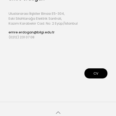
Uluslararası İlişkiler Binası E5-304,
Eski Silahtarağa Elektrik Santrali,
Kazım Karabekir Cad. No: 2 Eyüp/İstanbul
emre.erdogan@bilgi.edu.tr
(0212) 231 07 08
CV