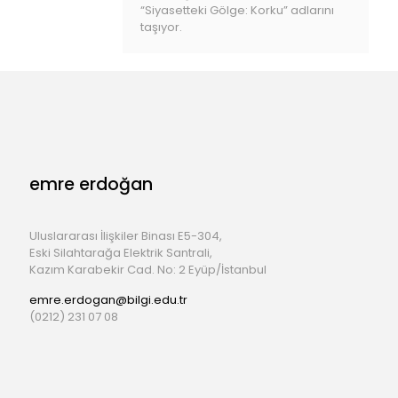
“Siyasetteki Gölge: Korku” adlarını
taşıyor.
emre erdoğan
Uluslararası İlişkiler Binası E5-304,
Eski Silahtarağa Elektrik Santrali,
Kazım Karabekir Cad. No: 2 Eyüp/İstanbul
emre.erdogan@bilgi.edu.tr
(0212) 231 07 08