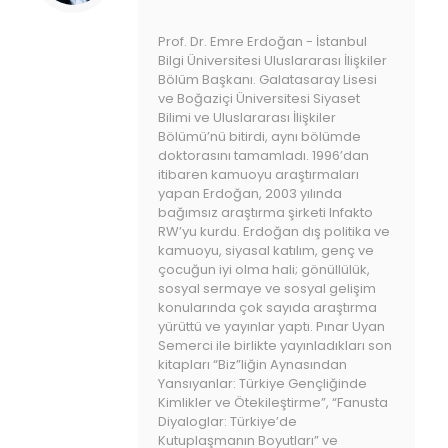
Prof. Dr. Emre Erdoğan - İstanbul
Bilgi Üniversitesi Uluslararası İlişkiler
Bölüm Başkanı. Galatasaray Lisesi
ve Boğaziçi Üniversitesi Siyaset
Bilimi ve Uluslararası İlişkiler
Bölümü’nü bitirdi, aynı bölümde
doktorasını tamamladı. 1996’dan
itibaren kamuoyu araştırmaları
yapan Erdoğan, 2003 yılında
bağımsız araştırma şirketi Infakto
RW’yu kurdu. Erdoğan dış politika ve
kamuoyu, siyasal katılım, genç ve
çocuğun iyi olma hali; gönüllülük,
sosyal sermaye ve sosyal gelişim
konularında çok sayıda araştırma
yürüttü ve yayınlar yaptı. Pınar Uyan
Semerci ile birlikte yayınladıkları son
kitapları “Biz”liğin Aynasından
Yansıyanlar: Türkiye Gençliğinde
Kimlikler ve Ötekileştirme”, “Fanusta
Diyaloglar: Türkiye’de
Kutuplaşmanın Boyutları” ve