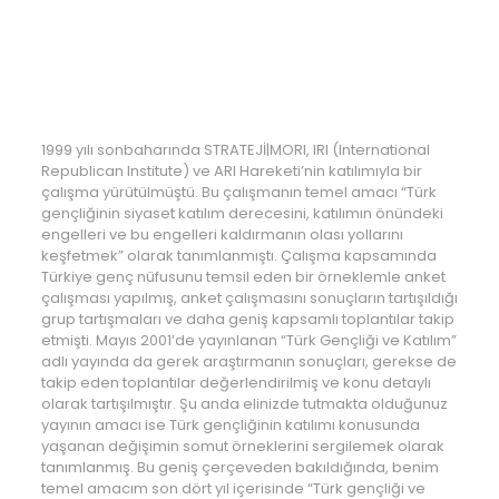
1999 yılı sonbaharında STRATEJİ|MORI, IRI (International
Republican Institute) ve ARI Hareketi’nin katılımıyla bir
çalışma yürütülmüştü. Bu çalışmanın temel amacı “Türk
gençliğinin siyaset katılım derecesini, katılımın önündeki
engelleri ve bu engelleri kaldırmanın olası yollarını
keşfetmek” olarak tanımlanmıştı. Çalışma kapsamında
Türkiye genç nüfusunu temsil eden bir örneklemle anket
çalışması yapılmış, anket çalışmasını sonuçların tartışıldığı
grup tartışmaları ve daha geniş kapsamlı toplantılar takip
etmişti. Mayıs 2001’de yayınlanan “Türk Gençliği ve Katılım”
adlı yayında da gerek araştırmanın sonuçları, gerekse de
takip eden toplantılar değerlendirilmiş ve konu detaylı
olarak tartışılmıştır. Şu anda elinizde tutmakta olduğunuz
yayının amacı ise Türk gençliğinin katılımı konusunda
yaşanan değişimin somut örneklerini sergilemek olarak
tanımlanmış. Bu geniş çerçeveden bakıldığında, benim
temel amacım son dört yıl içerisinde “Türk gençliği ve