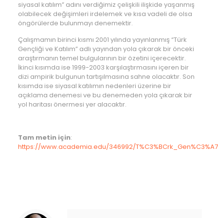
siyasal katılım” adını verdiğimiz çelişkili ilişkide yaşanmış
olabilecek değişimleri irdelemek ve kısa vadeli de olsa
öngörülerde bulunmayı denemektir.
Çalışmamın birinci kısmı 2001 yılında yayınlanmış “Türk
Gençliği ve Katılım” adlı yayından yola çıkarak bir önceki
araştırmanın temel bulgularının bir özetini içerecektir.
İkinci kısımda ise 1999-2003 karşılaştırmasını içeren bir
dizi ampirik bulgunun tartışılmasına sahne olacaktır. Son
kısımda ise siyasal katılımın nedenleri üzerine bir
açıklama denemesi ve bu denemeden yola çıkarak bir
yol haritası önermesi yer alacaktır.
Tam metin için
:
https://www.academia.edu/346992/T%C3%BCrk_Gen%C3%A7