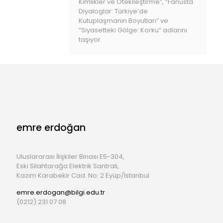
Kimlikler ve Ötekileştirme”, “Fanusta
Diyaloglar: Türkiye’de
Kutuplaşmanın Boyutları” ve
“Siyasetteki Gölge: Korku” adlarını
taşıyor.
emre erdoğan
Uluslararası İlişkiler Binası E5-304,
Eski Silahtarağa Elektrik Santrali,
Kazım Karabekir Cad. No: 2 Eyüp/İstanbul
emre.erdogan@bilgi.edu.tr
(0212) 231 07 08