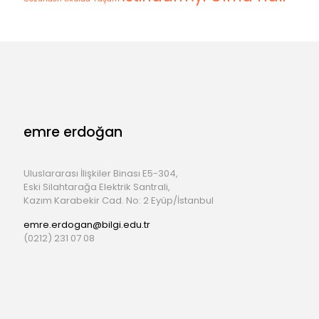
emre erdoğan
Uluslararası İlişkiler Binası E5-304,
Eski Silahtarağa Elektrik Santrali,
Kazım Karabekir Cad. No: 2 Eyüp/İstanbul
emre.erdogan@bilgi.edu.tr
(0212) 231 07 08