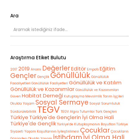
Ara
Araştırma Etiket Bulutu
Değerler
2019
Editör
Eğitim
2017
Anomi
Empati
Gönüllülük
Gençler
Gençlik
Gönüllülük
Gönüllülük ve Katılım
Faaaliyetleri
Gönüllülük Faaliyetleri
Gönüllülük ve Kazanımlar
Gönüllülük ve Kazanımları
Habitat Derneği
Güven
Kutuplaşma
Mevsimlik Tarım İşçileri
Sosyal Sermaye
Okulda Yaşam
Sosyal Sorumluluk
TEGV
Sürdürülebilirlik
TEGV Algısı
Tutumlar
Türk Gençleri
Türkiye
Türkiye'de Gençlerin İyi Olma Hali
Türkiye'de Gençlik
Türkiye'de Kutuplaşmanın Boyutları
Türkiye
Çocuklar
Siyaseti
Yaşam Koşullarının İyileştirilmesi
Çocukların
İstihdam
İyi Olma Hali
Gözünden Okulda Yaşam