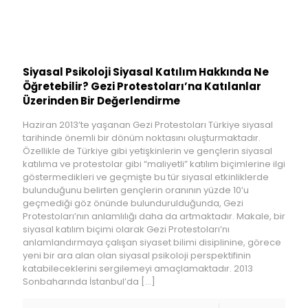
Siyasal Psikoloji Siyasal Katılım Hakkında Ne
Öğretebilir? Gezi Protestoları’na Katılanlar
Üzerinden Bir Değerlendirme
Haziran 2013’te yaşanan Gezi Protestoları Türkiye siyasal
tarihinde önemli bir dönüm noktasını oluşturmaktadır.
Özellikle de Türkiye gibi yetişkinlerin ve gençlerin siyasal
katılıma ve protestolar gibi “maliyetli” katılım biçimlerine ilgi
göstermedikleri ve geçmişte bu tür siyasal etkinliklerde
bulunduğunu belirten gençlerin oranının yüzde 10’u
geçmediği göz önünde bulundurulduğunda, Gezi
Protestoları’nın anlamlılığı daha da artmaktadır. Makale, bir
siyasal katılım biçimi olarak Gezi Protestoları’nı
anlamlandırmaya çalışan siyaset bilimi disiplinine, görece
yeni bir ara alan olan siyasal psikoloji perspektifinin
katabileceklerini sergilemeyi amaçlamaktadır. 2013
Sonbaharında İstanbul’da
[…]