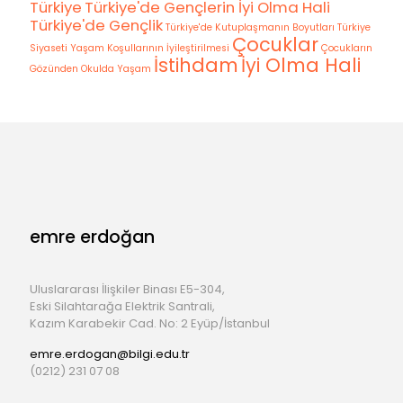
Türkiye
Türkiye'de Gençlerin İyi Olma Hali
Türkiye'de Gençlik
Türkiye'de Kutuplaşmanın Boyutları
Türkiye
Çocuklar
Siyaseti
Yaşam Koşullarının İyileştirilmesi
Çocukların
İstihdam
İyi Olma Hali
Gözünden Okulda Yaşam
emre erdoğan
Uluslararası İlişkiler Binası E5-304,
Eski Silahtarağa Elektrik Santrali,
Kazım Karabekir Cad. No: 2 Eyüp/İstanbul
emre.erdogan@bilgi.edu.tr
(0212) 231 07 08