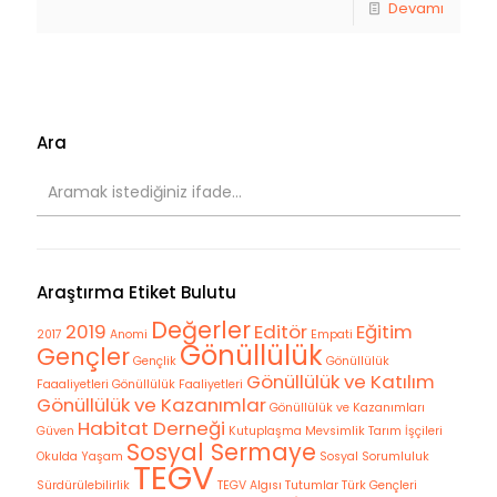
Devamı
Ara
Araştırma Etiket Bulutu
Değerler
2019
Editör
Eğitim
2017
Anomi
Empati
Gönüllülük
Gençler
Gençlik
Gönüllülük
Gönüllülük ve Katılım
Faaaliyetleri
Gönüllülük Faaliyetleri
Gönüllülük ve Kazanımlar
Gönüllülük ve Kazanımları
Habitat Derneği
Güven
Kutuplaşma
Mevsimlik Tarım İşçileri
Sosyal Sermaye
Okulda Yaşam
Sosyal Sorumluluk
TEGV
Sürdürülebilirlik
TEGV Algısı
Tutumlar
Türk Gençleri