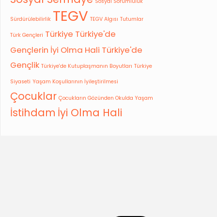
Sosyal Sorumluluk
TEGV
Sürdürülebilirlik
TEGV Algısı
Tutumlar
Türkiye
Türkiye'de
Türk Gençleri
Gençlerin İyi Olma Hali
Türkiye'de
Gençlik
Türkiye'de Kutuplaşmanın Boyutları
Türkiye
Siyaseti
Yaşam Koşullarının İyileştirilmesi
Çocuklar
Çocukların Gözünden Okulda Yaşam
İstihdam
İyi Olma Hali