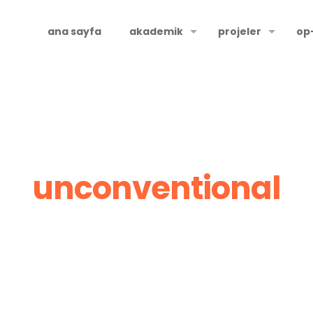
ana sayfa
akademik
projeler
op
unconventional