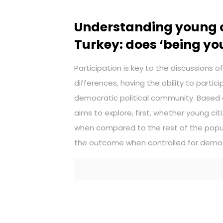
Understanding young cit
Turkey: does ‘being y
Participation is key to the discussions o
differences, having the ability to partici
democratic political community. Based on
aims to explore, first, whether young cit
when compared to the rest of the popul
the outcome when controlled for demo