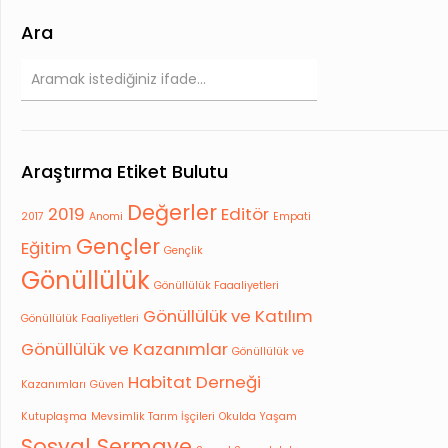
Ara
Araştırma Etiket Bulutu
Değerler
2019
Editör
2017
Anomi
Empati
Gençler
Eğitim
Gençlik
Gönüllülük
Gönüllülük Faaaliyetleri
Gönüllülük ve Katılım
Gönüllülük Faaliyetleri
Gönüllülük ve Kazanımlar
Gönüllülük ve
Habitat Derneği
Kazanımları
Güven
Kutuplaşma
Mevsimlik Tarım İşçileri
Okulda Yaşam
Sosyal Sermaye