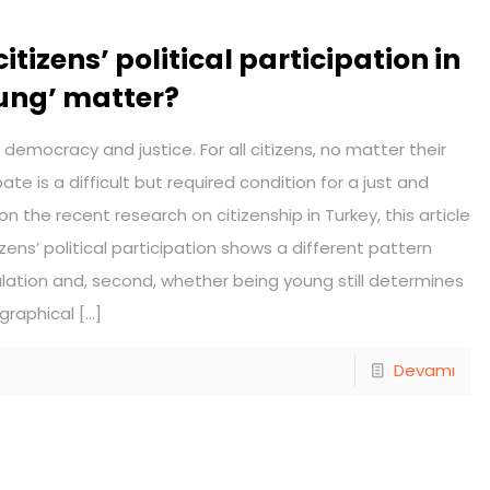
izens’ political participation in
oung’ matter?
f democracy and justice. For all citizens, no matter their
pate is a difficult but required condition for a just and
 the recent research on citizenship in Turkey, this article
izens’ political participation shows a different pattern
ation and, second, whether being young still determines
graphical
[…]
Devamı