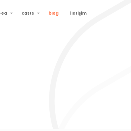
-ed
casts
blog
iletişim